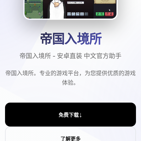
帝国入境所
帝国入境所 - 安卓直装 中文官方助手
帝国入境所。专业的游戏平台，为您提供优质的游戏
体验。
↓
免费下载
了解更多