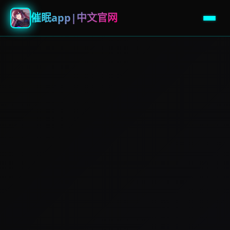
催眠app|中文官网