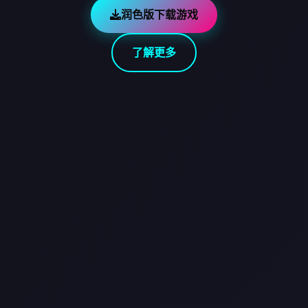
润色版下载游戏
了解更多