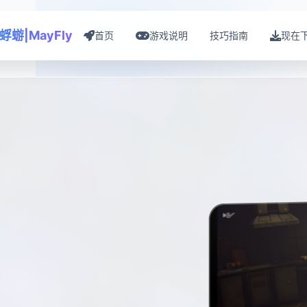
蜉蝣|MayFly
首页
游戏说明
技巧指南
现在