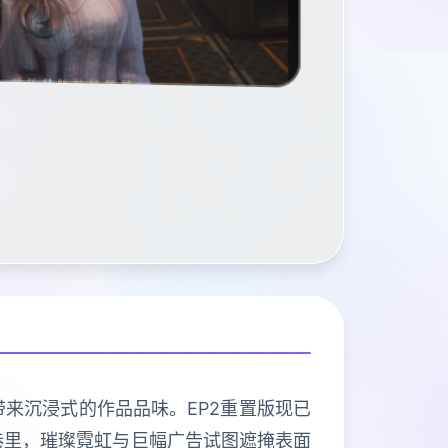
带来沉浸式的作品品味。EP2重置版现已
巷里，璀璨霓虹与巨幅广告试图遮掩表面