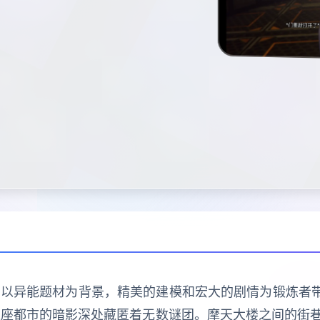
作品，以异能题材为背景，精美的建模和宏大的剧情为锻炼者
这座都市的暗影深处藏匿着无数谜团。摩天大楼之间的街