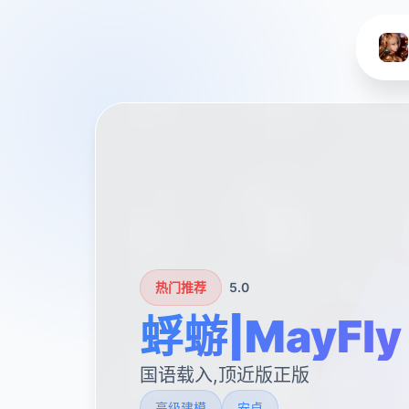
热门推荐
5.0
蜉蝣|MayFly
国语载入,顶近版正版
高级建模
安卓