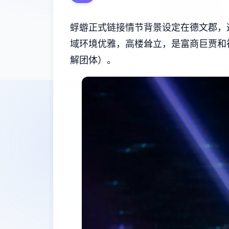
蜉蝣正式链接情节背景设定在德文郡，
域环境优雅，高楼耸立，是富商巨贾和
解团体）。