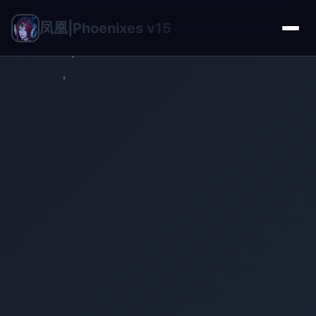
凤凰|Phoenixes v15