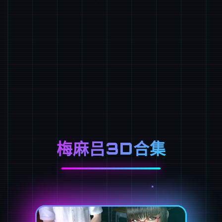
梅麻吕3D合集