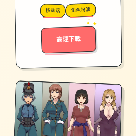
角色扮演
移动端
→
✦ ★
高速下载