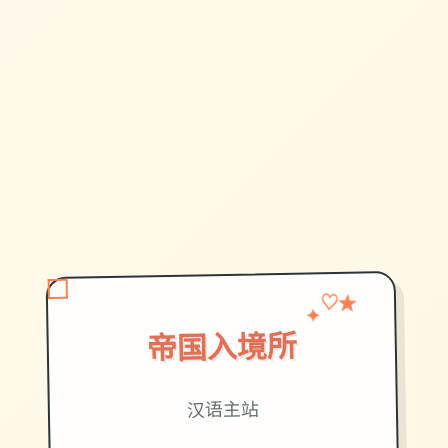
♡
✦
★
帝国入境所
汉语主站