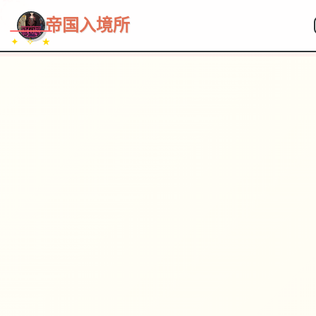
~~~
★
♡
✦
✧
♥
~
→
↗
帝国入境所
✦ ✧ ★