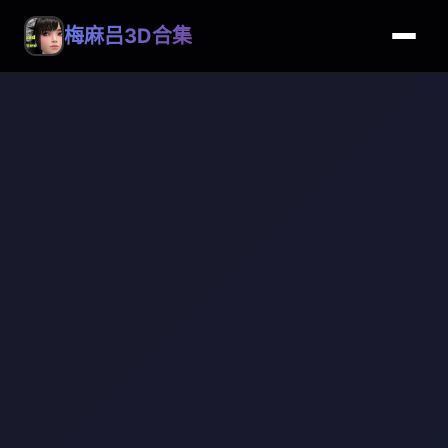
梅麻吕3D合集