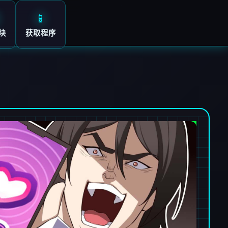
📱
块
获取程序