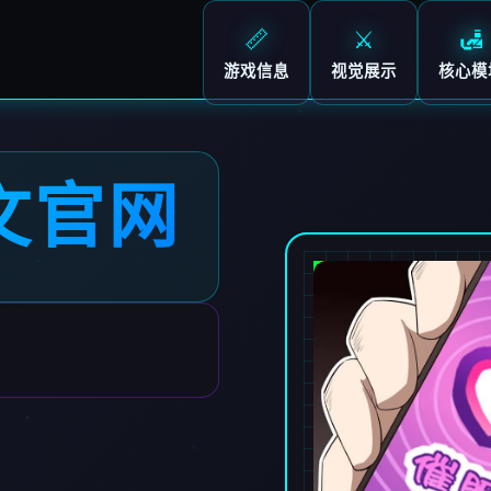
📏
⚔️
🛃
游戏信息
视觉展示
核心模
文官网