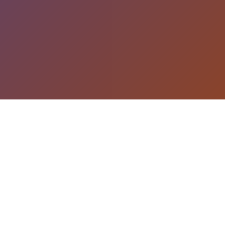
游戏详情
产品详情
illusion中国/i社遊戲：Illusion是日本的壹家知名3D