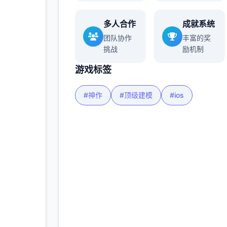
多人合作
成就系统
多
团队协作
丰富的奖
挑战
励机制
游戏标签
#神作
#顶级建模
#ios