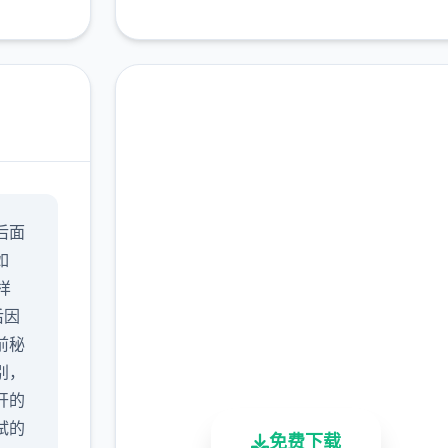
在线下载 17号特工官网
后面
（Agent17）
如
完整版游戏，免费体验
样
后因
2.3M+
4.9/5
900K+
前秘
总下载量
用户评分
活跃用户
别，
开的
试的
免费下载