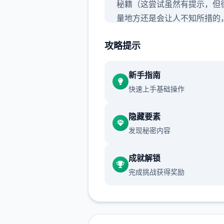
秘籍（这尝试虽然有提示，但
量地方还是会让人不知所措的
其是圣诞信息，还挺难，所以
攻略提示
要做个秘籍）,玩过前面版本剧
这次重点看sakura的信息就
本次更新主要是sakura 17号
新手指南
式页面
快速上手基础操作
隐藏要素
发现秘密内容
成就解锁
完成挑战获得奖励