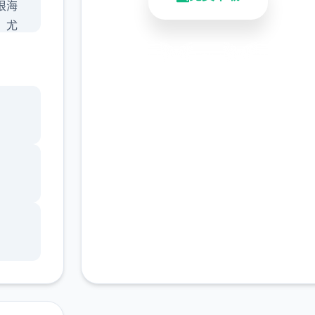
很海
，尤
有必
安全下载
高速安装
完全免费
情的
行了，
客服支持
特工正