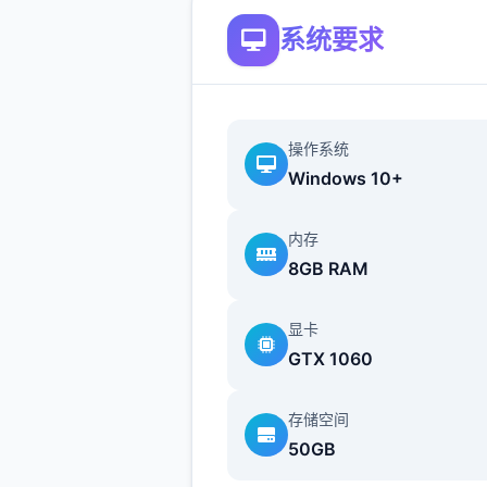
系统要求
那么开头吧：
操作系统
Windows 10+
首先进尝试剧情后先输入各
内存
包码，切记前面4个报酬礼包
8GB RAM
能选其单（当然选50刀...），
礼包码的方法是打开背包，点
显卡
机，然后输入号码就行（礼包
GTX 1060
海量数人应该都有，我会把这
礼包码发在评论区），好海量
存储空间
都有俩条线，我都会讲（除了
50GB
基本没开发的）