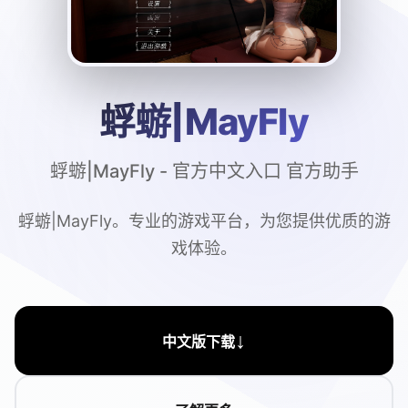
蜉蝣|MayFly
蜉蝣|MayFly - 官方中文入口 官方助手
蜉蝣|MayFly。专业的游戏平台，为您提供优质的游
戏体验。
↓
中文版下载