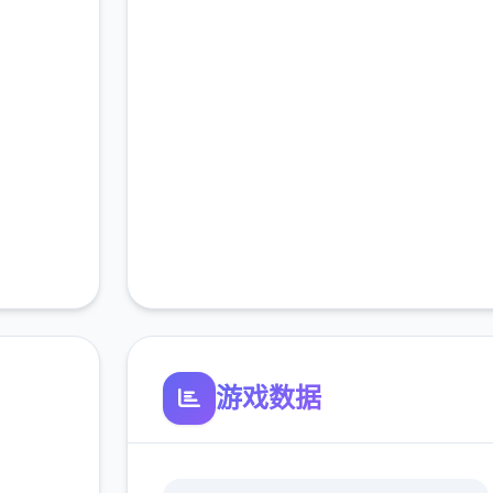
游戏数据
n|i社