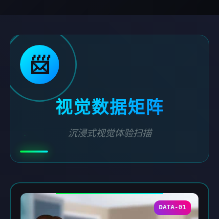
📨
视觉数据矩阵
沉浸式视觉体验扫描
DATA-01